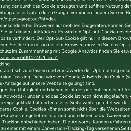
ssung der durch das Cookie erzeugten und auf Ihre Nutzung de
beitung dieser Daten durch Google verhindern, indem Sie ein
com/dlpage/gaoptout?hl=de)
.
sbesondere bei Browsern auf mobilen Endgeräten, können Sie
 Sie auf diesen
Link
klicken. Es wird ein Opt-out-Cookie gesetz
site verhindert. Der Opt-out-Cookie gilt nur in diesem Brow
chen Sie die Cookies in diesem Browser, müssen Sie das Opt-
hutz im Zusammenhang mit Google Analytics finden Sie etwa 
tics/answer/6004245?hl=de)
.
cking
tatistisch zu erfassen und zum Zwecke der Optimierung unser
rsion Tracking. Dabei wird von Google Adwords ein Cookie (sie
le-Anzeige auf unsere Webseite gelangt sind.
en ihre Gültigkeit und dienen nicht der persönlichen Identifiz
s Adwords-Kunden und das Cookie ist noch nicht abgelaufen,
nzeige geklickt hat und zu dieser Seite weitergeleitet wurde.
deres Cookie. Cookies können somit nicht über die Webseite
on-Cookies eingeholten Informationen dienen dazu, Conversio
ion-Tracking entschieden haben. Die Adwords-Kunden erfahren 
d zu einer mit einem Conversion-Tracking-Tag versehenen Seit