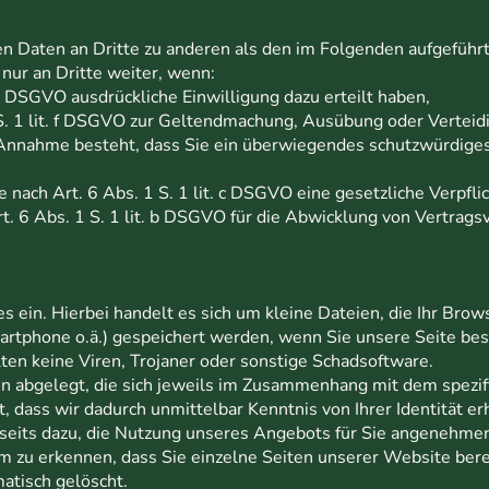
en Daten an Dritte zu anderen als den im Folgenden aufgeführt
nur an Dritte weiter, wenn:
. a DSGVO ausdrückliche Einwilligung dazu erteilt haben,
 S. 1 lit. f DSGVO zur Geltendmachung, Ausübung oder Vertei
r Annahme besteht, dass Sie ein überwiegendes schutzwürdige
be nach Art. 6 Abs. 1 S. 1 lit. c DSGVO eine gesetzliche Verpfl
rt. 6 Abs. 1 S. 1 lit. b DSGVO für die Abwicklung von Vertrags
s ein. Hierbei handelt es sich um kleine Dateien, die Ihr Brow
artphone o.ä.) gespeichert werden, wenn Sie unsere Seite bes
ten keine Viren, Trojaner oder sonstige Schadsoftware.
n abgelegt, die sich jeweils im Zusammenhang mit dem spezif
, dass wir dadurch unmittelbar Kenntnis von Ihrer Identität er
rseits dazu, die Nutzung unseres Angebots für Sie angenehmer 
m zu erkennen, dass Sie einzelne Seiten unserer Website ber
atisch gelöscht.