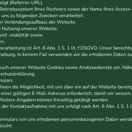
folgt (Referrer-URL),
Betriebssystem Ihres Rechners sowie der Name Ihres Access-
uns zu folgenden Zwecken verarbeitet:
en Verbindungsaufbaus der Website,
n Nutzung unserer Website,
nd -stabilität sowie
en.
rarbeitung ist Art. 6 Abs. 1 S. 1 lit. f DSGVO. Unser berechti
hebung. In keinem Fall verwenden wir die erhobenen Daten zu
such unserer Website Cookies sowie Analysedienste ein. Nähe
nschutzerklärung.
mulars
 Ihnen die Möglichkeit, mit uns über ein auf der Website berei
 einer gültigen E-Mail-Adresse erforderlich, damit wir wisse
eitere Angaben können freiwillig getätigt werden.
er Kontaktaufnahme mit uns erfolgt nach Art. 6 Abs. 1 S. 1 l
formulars von uns erhobenen personenbezogenen Daten werde
öscht.