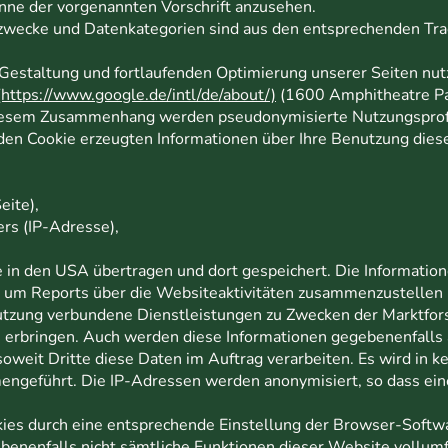
Sinne der vorgenannten Vorschrift anzusehen.
zwecke und Datenkategorien sind aus den entsprechenden Tra
estaltung und fortlaufenden Optimierung unserer Seiten nutz
(https://www.google.de/intl/de/about/)
(1600 Amphitheatre Pa
iesem Zusammenhang werden pseudonymisierte Nutzungsprofil
h den Cookie erzeugten Informationen über Ihre Benutzung die
eite),
rs (IP-Adresse),
 in den USA übertragen und dort gespeichert. Die Informati
 um Reports über die Websiteaktivitäten zusammenzustellen 
utzung verbundene Dienstleistungen zu Zwecken der Marktfor
u erbringen. Auch werden diese Informationen gegebenenfalls a
soweit Dritte diese Daten im Auftrag verarbeiten. Es wird in k
geführt. Die IP-Adressen werden anonymisiert, so dass eine 
okies durch eine entsprechende Einstellung der Browser-Softw
gebenenfalls nicht sämtliche Funktionen dieser Website vollu